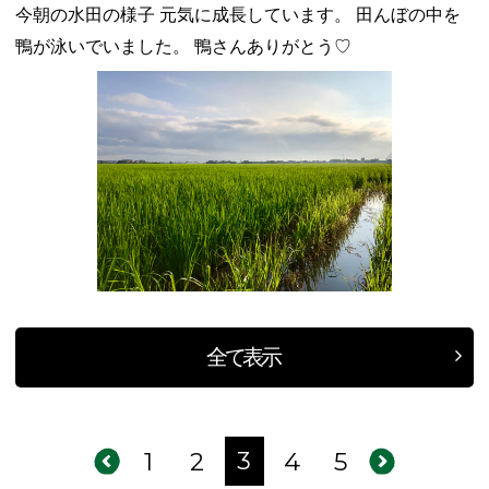
今朝の水田の様子 元気に成長しています。 田んぼの中を
鴨が泳いでいました。 鴨さんありがとう♡
全て表示
3
1
2
4
5