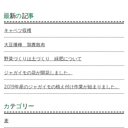
最
新
の
記
事
キャベツ収穫
大豆播種 鶏糞散布
野菜づくりは土づくり 緑肥について
ジャガイモの花が開花しました。
2019年産のジャガイモの植え付け作業が始まりました。
カ
テ
ゴ
リ
ー
麦